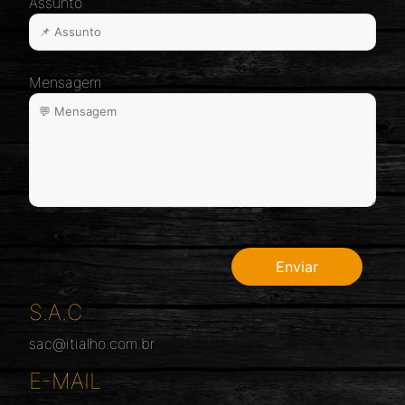
Assunto
Mensagem
S.A.C
sac@itialho.com.br
E-MAIL