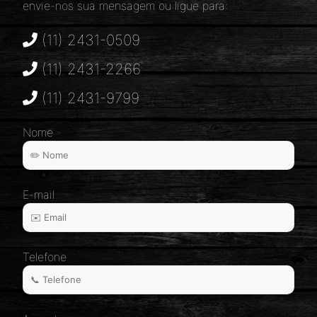
envie-nos sua mensagem ou ligue para:
(11) 2431-0509
(11) 2431-2266
(11) 2431-9799
Nome
E-mail
Telefone