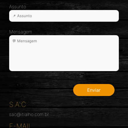
Assunto
Mensagem
S.A.C
sac@itialho.com.br
E-MAIL