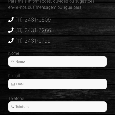
Para mais informações, dúvidas ou sugestões
envie-nos sua mensagem ou ligue para:
(11) 2431-0509
(11) 2431-2266
(11) 2431-9799
Nome
E-mail
Telefone