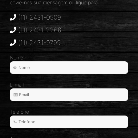
envie-nos sua mensagem ou ligue para:
(11) 2431-0509
(11) 2431-2266
(11) 2431-9799
Nome
E-mail
Telefone