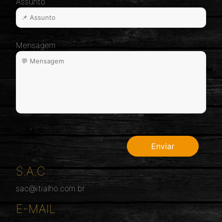
Assunto
Mensagem
S.A.C
sac@itialho.com.br
E-MAIL