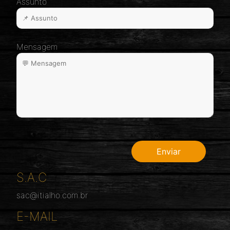
Assunto
Mensagem
S.A.C
sac@itialho.com.br
E-MAIL