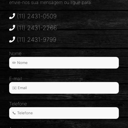
envie-nos sua mensagem ou ligue para:
(11) 2431-0509
(11) 2431-2266
(11) 2431-9799
Nome
E-mail
Telefone