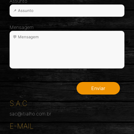
Assunto
Mensagem
S.A.C
sac@itialho.com.br
E-MAIL