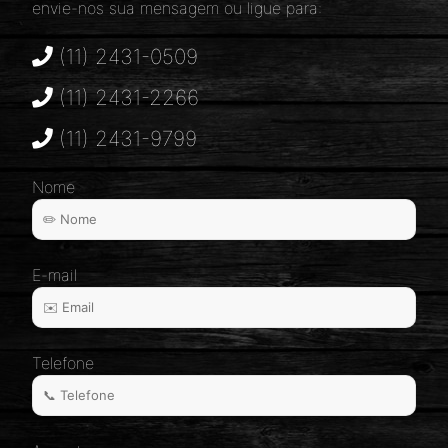
envie-nos sua mensagem ou ligue para:
(11) 2431-0509
(11) 2431-2266
(11) 2431-9799
Nome
E-mail
Telefone