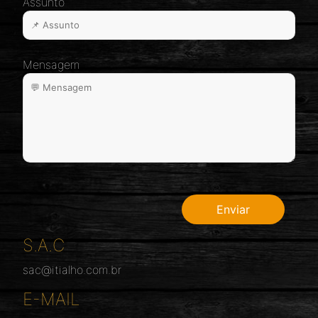
Assunto
Mensagem
S.A.C
sac@itialho.com.br
E-MAIL