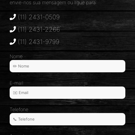
envie-nos sua mensagem ou ligue para:
(11) 2431-0509
(11) 2431-2266
(11) 2431-9799
Nome
E-mail
Telefone