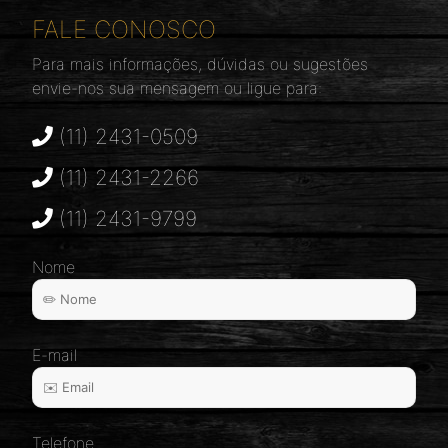
FALE CONOSCO
Para mais informações, dúvidas ou sugestões
envie-nos sua mensagem ou ligue para:
(11) 2431-0509
(11) 2431-2266
(11) 2431-9799
Nome
E-mail
Telefone