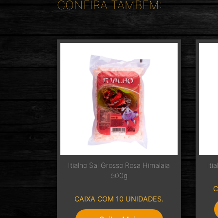
CONFIRA TAMBÉM:
Itialho Sal Grosso Rosa Himalaia
Iti
500g
C
CAIXA COM 10 UNIDADES.