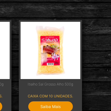
00g
Itialho Sal Grosso Alho 500g
S.
CAIXA COM 10 UNIDADES.
Saiba Mais