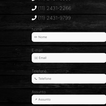
(11) 2431-2266
(11) 2431-9799
Nome
E-mail
Telefone
Assunto