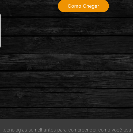
Como Chegar
 e tecnologias semelhantes para compreender como você usa