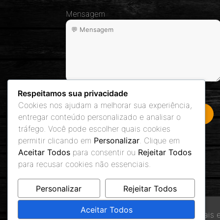
Mensagem
Respeitamos sua privacidade
Cookies nos ajudam a melhorar sua experiência,
entregar conteúdo personalizado e analisar o
tráfego. Você pode escolher quais cookies
permitir clicando em
Personalizar
. Clique em
Aceitar Todos
para consentir ou
Rejeitar Todos
para recusar cookies não essenciais.
Personalizar
Rejeitar Todos
Aceitar Todos
Utilizamos cookies essenciais