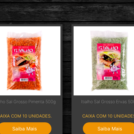
alho Sal Grosso Pimenta 500g
Itialho Sal Grosso Ervas 5
AIXA COM 10 UNIDADES.
CAIXA COM 10 UNIDADE
Saiba Mais
Saiba Mais