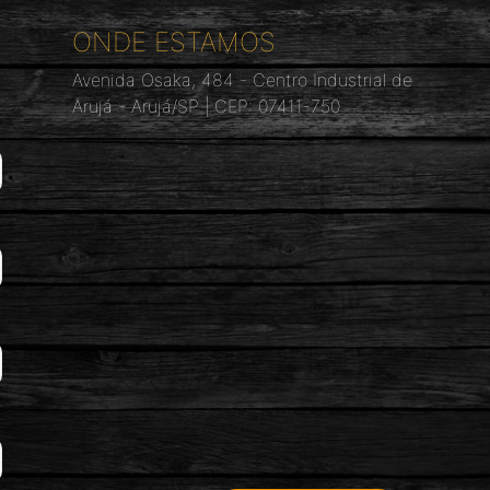
ONDE ESTAMOS
Avenida Osaka, 484 - Centro Industrial de
Arujá - Arujá/SP | CEP: 07411-750