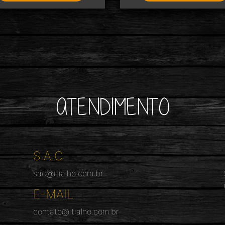
ATENDIMENTO
S.A.C
sac@itialho.com.br
E-MAIL
contato@itialho.com.br